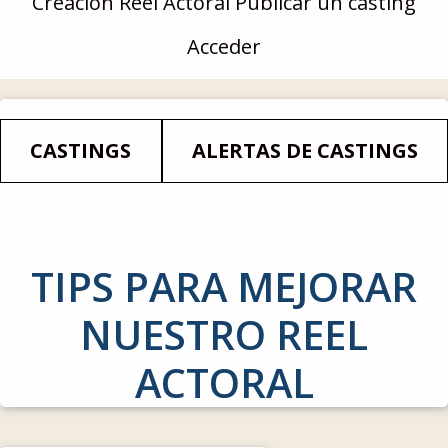
Creación Reel Actoral
Publicar un casting
y
Acceder
actrices
profesionales
CASTINGS
ALERTAS DE CASTINGS
TIPS PARA MEJORAR
NUESTRO REEL
ACTORAL